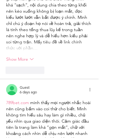
khá “sạch”, nội dung chia theo từng khối 
nên kéo xuống không bị loạn mắt, đọc 
kiểu lướt lướt vẫn bắt được ý chính. Mình 
chỉ chú ý đoạn họ nói về hoàn trả, giải thích 
là tính theo tổng thua lũy kế trong tuần 
nên nghe hợp lý và dễ hiểu hơn kiểu phải 
soi từng trận. Mấy tiêu đề về link chính 
thức với phần…
Show More
Like
Reply
Guest
6 days ago
789bet.com
 mình thấy mọi người nhắc hoài 
nên cũng bấm vào coi thử cho biết. Mình 
không tìm hiểu sâu hay làm gì nhiều, chủ 
yếu nhìn qua giao diện thôi. Cảm giác đầu 
tiên là trang làm khá “gọn mắt”, chữ với 
khoảng cách nhìn dễ chịu nên lướt nhanh 