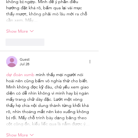
không bị ngợp. Mình để ý phần điều 
hướng đặt khá rõ, bấm qua lại vài mục 
thấy mượt, không phải mò lâu mới ra chỗ 
cần xem. Mấy…
Show More
Like
Reply
Guest
Jul 28
dự đoán xsmb
 mình thấy mọi người nói 
hoài nên cũng bấm vô nghía thử cho biết. 
Mình không đọc kỹ đâu, chủ yếu xem giao 
diện có dễ nhìn không vì mình hay bị ngán 
mấy trang chữ dày đặc. Lướt một vòng 
thấy họ chia nội dung thành từng khối khá 
rõ, nhìn thoáng mắt nên kéo xuống không 
bị rối. Mấy chỗ trình bày dạng bảng theo 
cột cũng ổn, kiểu liếc qua là nắm được ý…
Show More