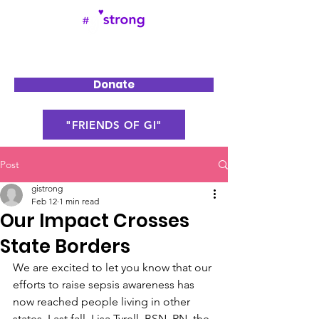
Donate
"FRIENDS OF GI"
Post
gistrong
Feb 12
1 min read
Our Impact Crosses
State Borders
We are excited to let you know that our 
efforts to raise sepsis awareness has 
now reached people living in other 
states. Last fall, Lisa Tyrell, BSN, RN, the 