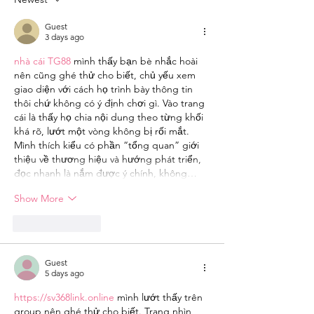
Guest
3 days ago
nhà cái TG88
 mình thấy bạn bè nhắc hoài 
nên cũng ghé thử cho biết, chủ yếu xem 
giao diện với cách họ trình bày thông tin 
thôi chứ không có ý định chơi gì. Vào trang 
cái là thấy họ chia nội dung theo từng khối 
khá rõ, lướt một vòng không bị rối mắt. 
Mình thích kiểu có phần “tổng quan” giới 
thiệu về thương hiệu và hướng phát triển, 
đọc nhanh là nắm được ý chính, không…
Show More
Like
Reply
Guest
5 days ago
https://sv368link.online
 mình lướt thấy trên 
group nên ghé thử cho biết. Trang nhìn 